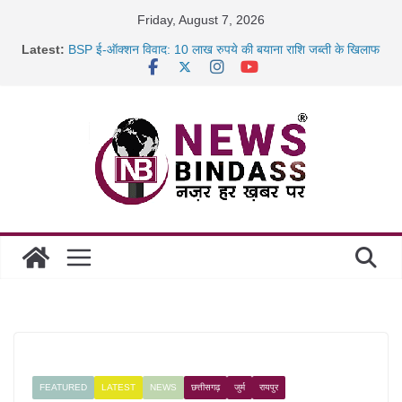
Skip
Friday, August 7, 2026
to
Latest:
BSP ई-ऑक्शन विवाद: 10 लाख रुपये की बयाना राशि जब्ती के खिलाफ
content
रायपुर में कल्याण ज्वेलर्स में डकैती की साजिश नाकाम, दिल्ली-बिहार
छत्तीसगढ़ में 1460 गोधाम होंगे स्थापित, हर विकासखंड के 10 उत्कृष्ट
गोठानों
साइबर ठगी पर दुर्ग पुलिस का बड़ा एक्शन: 13 म्यूल बैंक खाताधारक
गिरफ्तार
FEATURED
LATEST
NEWS
छत्तीसगढ़
जुर्म
रायपुर