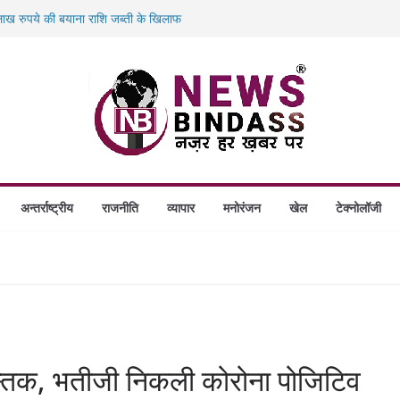
ख रुपये की बयाना राशि जब्ती के खिलाफ
ं डकैती की साजिश नाकाम, दिल्ली-बिहार
गे स्थापित, हर विकासखंड के 10 उत्कृष्ट गोठानों
बड़ा एक्शन: 13 म्यूल बैंक खाताधारक गिरफ्तार
अन्तर्राष्ट्रीय
राजनीति
व्यापार
मनोरंजन
खेल
टेक्नोलॉजी
दस्तक, भतीजी निकली कोरोना पोजिटिव