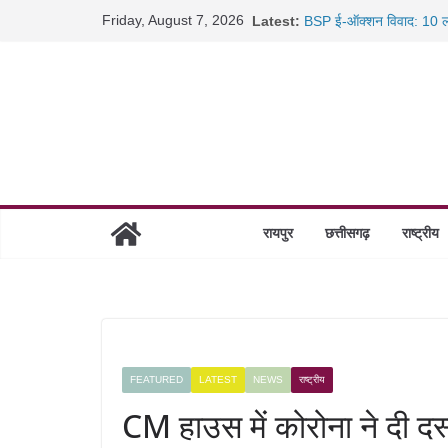
Skip
Friday, August 7, 2026
Latest:
BSP ई-ऑक्शन विवाद: 10 ला
to
रायपुर में कल्याण ज्वेलर्स मे
content
छत्तीसगढ़ में 1460 गोधाम हों
साइबर ठगी पर दुर्ग पुलिस का 
रायपुर
छत्तीसगढ़
राष्ट्रीय
FEATURED
LATEST
NEWS
राष्ट्रीय
CM हाउस में कोरोना ने दी 