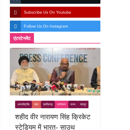
Subscribe Us On Youtube
Follow Us On Instagram
एंटरटेनमेंट
अन्तर्राष्ट्रीय
खेल
छत्तीसगढ़
मनोरंजन
राज्य
रायपुर
शहीद वीर नारायण सिंह क्रिकेट
स्टेडियम में भारत- साउथ