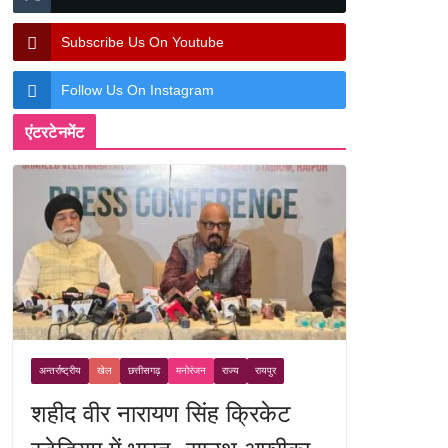
Subscribe Us On Youtube
Follow Us On Instagram
एंटरटेनमेंट
अन्तर्राष्ट्रीय
खेल
छत्तीसगढ़
मनोरंजन
राज्य
रायपुर
शहीद वीर नारायण सिंह क्रिकेट