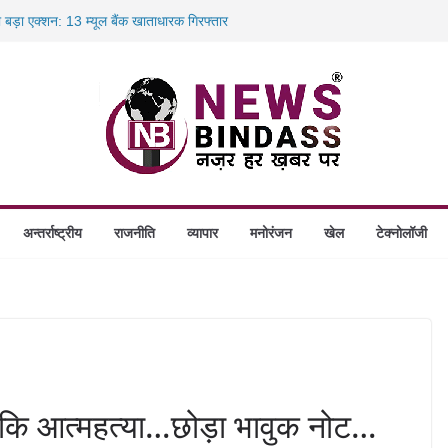
ा बड़ा एक्शन: 13 म्यूल बैंक खाताधारक गिरफ्तार
ादले की प्रक्रिया पूरी, करीब 700 शिक्षकों को मिली
में डकैती की साजिश नाकाम, दिल्ली-बिहार
ंगे स्थापित, हर विकासखंड के 10 उत्कृष्ट गोठानों
अन्तर्राष्ट्रीय
राजनीति
व्यापार
मनोरंजन
खेल
टेक्नोलॉजी
 कि आत्महत्या…छोड़ा भावुक नोट…