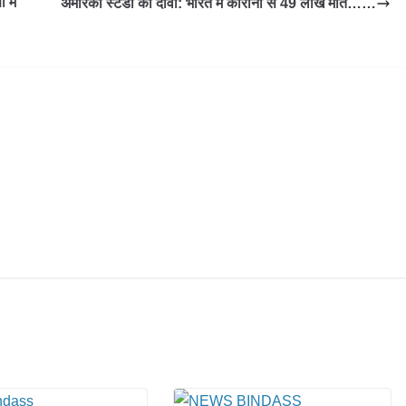
 में
अमेरिकी स्‍टडी का दावा: भारत में कोरोना से 49 लाख मौतें……