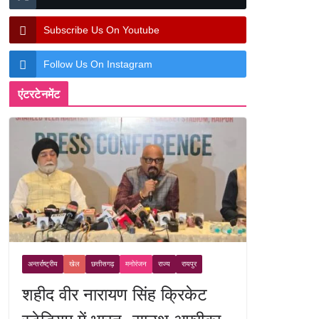
Subscribe Us On Youtube
Follow Us On Instagram
एंटरटेनमेंट
अन्तर्राष्ट्रीय
खेल
छत्तीसगढ़
मनोरंजन
राज्य
रायपुर
शहीद वीर नारायण सिंह क्रिकेट