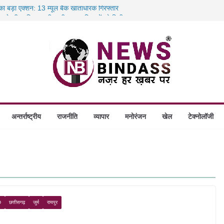
 का बड़ा एक्शन: 13 म्यूल बैंक खाताधारक गिरफ्तार
तबादले की प्रक्रिया पूरी, करीब 700 शिक्षकों को मिली
स में डकैती की साजिश नाकाम, दिल्ली-बिहार
होंगे स्थापित, हर विकासखंड के 10 उत्कृष्ट गोठानों
अन्तर्राष्ट्रीय
राजनीति
व्यापार
मनोरंजन
खेल
टेक्नोलॉजी
D
छत्तीसगढ़
जुर्म
रायपुर