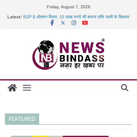
Skip
Friday, August 7, 2026
to
Latest:
BSP ई-ऑक्शन विवाद: 10 लाख रुपये की बयाना राशि जब्ती के खिलाफ
content
रायपुर में कल्याण ज्वेलर्स में डकैती की साजिश नाकाम, दिल्ली-बिहार
छत्तीसगढ़ में 1460 गोधाम होंगे स्थापित, हर विकासखंड के 10 उत्कृष्ट
गोठानों
साइबर ठगी पर दुर्ग पुलिस का बड़ा एक्शन: 13 म्यूल बैंक खाताधारक
गिरफ्तार
FEATURED