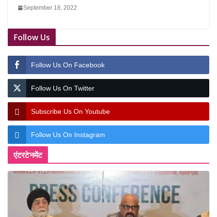
September 18, 2022
Follow Us
Follow Us On Facebook
Follow Us On Twitter
Subscribe Us On Youtube
Follow Us On Instagram
एंटरटेनमेंट