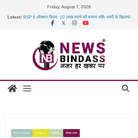
Skip
Friday, August 7, 2026
to
Latest:
BSP ई-ऑक्शन विवाद: 10 लाख रुपये की बयाना राशि जब्ती के खिलाफ
content
रायपुर में कल्याण ज्वेलर्स में डकैती की साजिश नाकाम, दिल्ली-बिहार
छत्तीसगढ़ में 1460 गोधाम होंगे स्थापित, हर विकासखंड के 10 उत्कृष्ट
गोठानों
साइबर ठगी पर दुर्ग पुलिस का बड़ा एक्शन: 13 म्यूल बैंक खाताधारक
गिरफ्तार
FEATURED
LATEST
NEWS
रोचक तथ्य