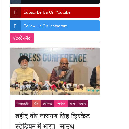
Subscribe Us On Youtube
Follow Us On Instagram
एंटरटेनमेंट
अन्तर्राष्ट्रीय
खेल
छत्तीसगढ़
मनोरंजन
राज्य
रायपुर
शहीद वीर नारायण सिंह क्रिकेट
स्टेडियम में भारत- साउथ