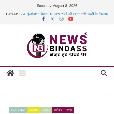
Skip
Saturday, August 8, 2026
to
Latest:
BSP ई-ऑक्शन विवाद: 10 लाख रुपये की बयाना राशि जब्ती के खिलाफ
content
रायपुर में कल्याण ज्वेलर्स में डकैती की साजिश नाकाम, दिल्ली-बिहार
छत्तीसगढ़ में 1460 गोधाम होंगे स्थापित, हर विकासखंड के 10 उत्कृष्ट
गोठानों
साइबर ठगी पर दुर्ग पुलिस का बड़ा एक्शन: 13 म्यूल बैंक खाताधारक
गिरफ्तार
FEATURED
LATEST
NEWS
छत्तीसगढ़
रायपुर