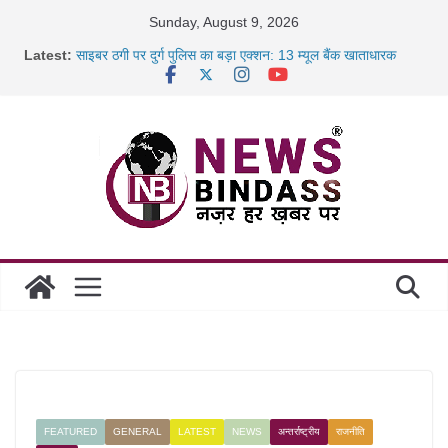
Skip
Sunday, August 9, 2026
to
Latest:
साइबर ठगी पर दुर्ग पुलिस का बड़ा एक्शन: 13 म्यूल बैंक खाताधारक
content
गिरफ्तार
छत्तीसगढ़ में शिक्षकों के तबादले की प्रक्रिया पूरी, करीब 700 शिक्षकों को
मिली
रायपुर में कल्याण ज्वेलर्स में डकैती की साजिश नाकाम, दिल्ली-बिहार
छत्तीसगढ़ में 1460 गोधाम होंगे स्थापित, हर विकासखंड के 10 उत्कृष्ट
गोठानों
FEATURED
GENERAL
LATEST
NEWS
अन्तर्राष्ट्रीय
राजनीति