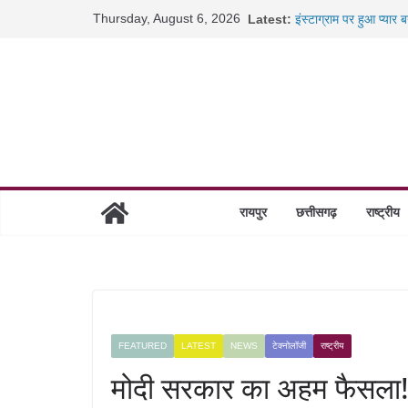
Skip
Thursday, August 6, 2026
Latest:
इंस्टाग्राम पर हुआ प्यार
to
कैबिनेट के बड़े फैसले: 5
जब डीजी जेल बने शिक्षक:
content
रायपुर स्टेशन पर 500 क
निराश्रित मवेशियों को मि
रायपुर
छत्तीसगढ़
राष्ट्रीय
FEATURED
LATEST
NEWS
टेक्नोलॉजी
राष्ट्रीय
मोदी सरकार का अहम फैसला!