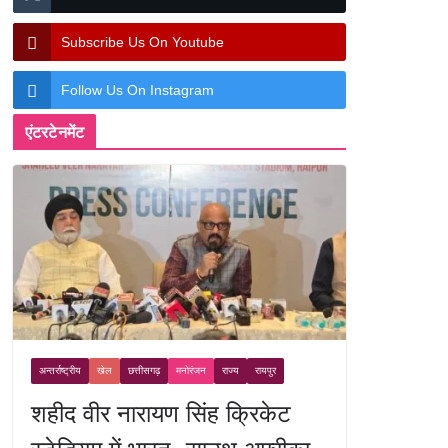
Subscribe Us On Youtube
Follow Us On Instagram
एंटरटेनमेंट
अन्तर्राष्ट्रीय
खेल
छत्तीसगढ़
मनोरंजन
राज्य
रायपुर
शहीद वीर नारायण सिंह क्रिकेट