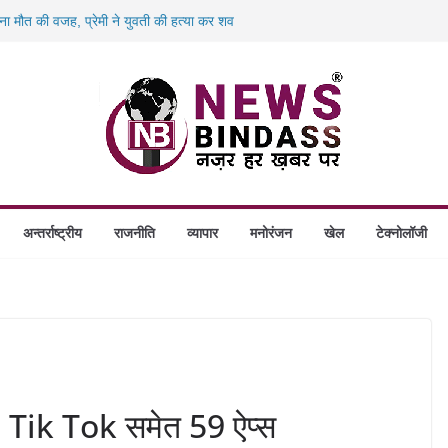
 बना मौत की वजह, प्रेमी ने युवती की हत्या कर शव
00 करोड़ के ‘छत्तीसगढ़ AI मिशन’ को मंजूरी,
 बंदियों को पढ़ाई अंग्रेजी, दिए रोजगार और नई
िलो पनीर की खेप जब्त, अमरकंटक एक्सप्रेस से
लेगा आश्रय, प्रदेश में बनेंगे 1460 गौधाम
अन्तर्राष्ट्रीय
राजनीति
व्यापार
मनोरंजन
खेल
टेक्नोलॉजी
 Tik Tok समेत 59 ऐप्स