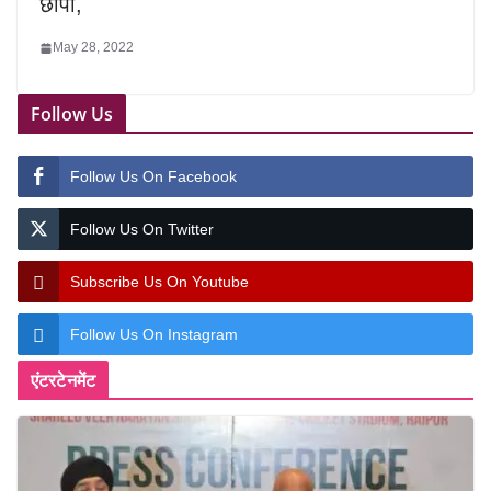
छापा,
May 28, 2022
Follow Us
Follow Us On Facebook
Follow Us On Twitter
Subscribe Us On Youtube
Follow Us On Instagram
एंटरटेनमेंट