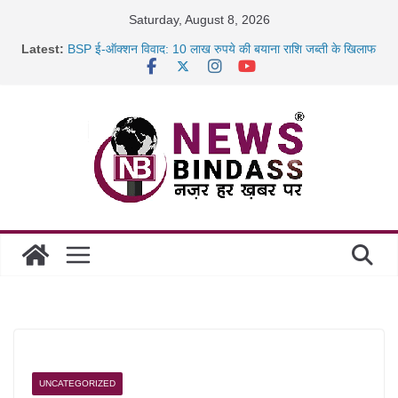
Skip
Saturday, August 8, 2026
to
Latest:
BSP ई-ऑक्शन विवाद: 10 लाख रुपये की बयाना राशि जब्ती के खिलाफ
content
रायपुर में कल्याण ज्वेलर्स में डकैती की साजिश नाकाम, दिल्ली-बिहार
छत्तीसगढ़ में 1460 गोधाम होंगे स्थापित, हर विकासखंड के 10 उत्कृष्ट
गोठानों
साइबर ठगी पर दुर्ग पुलिस का बड़ा एक्शन: 13 म्यूल बैंक खाताधारक
गिरफ्तार
UNCATEGORIZED