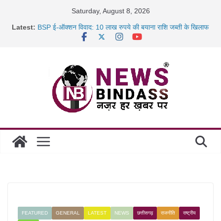
Skip
Saturday, August 8, 2026
to
Latest:
BSP ई-ऑक्शन विवाद: 10 लाख रुपये की बयाना राशि जब्ती के खिलाफ
content
रायपुर में कल्याण ज्वेलर्स में डकैती की साजिश नाकाम, दिल्ली-बिहार
छत्तीसगढ़ में 1460 गोधाम होंगे स्थापित, हर विकासखंड के 10 उत्कृष्ट
गोठानों
साइबर ठगी पर दुर्ग पुलिस का बड़ा एक्शन: 13 म्यूल बैंक खाताधारक
गिरफ्तार
FEATURED
GENERAL
LATEST
NEWS
छत्तीसगढ़
राजनीति
राष्ट्रीय