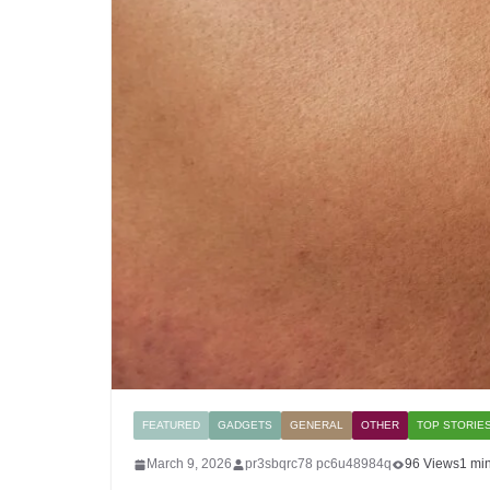
FEATURED
GADGETS
GENERAL
OTHER
TOP STORIE
March 9, 2026
pr3sbqrc78 pc6u48984q
96 Views
1 mi