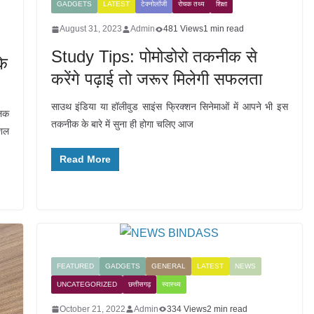
GADGETS
LATEST
टेक्नोलॉजी
रोचक तथ्य
शिक्षा
August 31, 2023
Admin
481 Views
1 min read
Study Tips: पोमोडोरो तकनीक से
के
करेंगे पढ़ाई तो जरूर मिलेगी सफलता
साउथ इंडिया या हॉलीवुड साइंस फ्रिक्शन सिनेमाओं में आपने भी इस
ालक
तकनीक के बारे में सुना ही होगा चलिए आज
ौशल
Read More
FEATURED
GADGETS
GENERAL
LATEST
NEWS
UNCATEGORIZED
छत्तीसगढ़
स्वास्थ्य
October 21, 2022
Admin
334 Views
2 min read