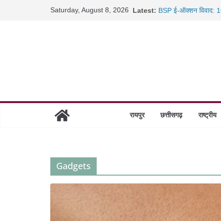
साइबर ठगी पर दुर्ग पुलिस
Skip
Saturday, August 8, 2026
Latest:
BSP ई-ऑक्शन विवाद: 10
to
रायपुर में कल्याण ज्वेलर्
content
छत्तीसगढ़ में 1460 गोधाम 
रायपुर
छत्तीसगढ़
राष्ट्रीय
Gadgets