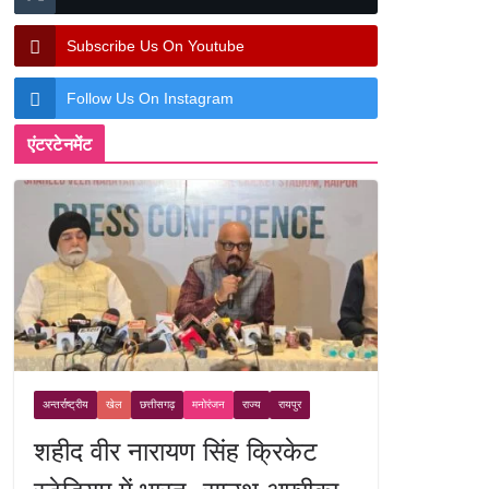
Subscribe Us On Youtube
Follow Us On Instagram
एंटरटेनमेंट
अन्तर्राष्ट्रीय
खेल
छत्तीसगढ़
मनोरंजन
राज्य
रायपुर
शहीद वीर नारायण सिंह क्रिकेट