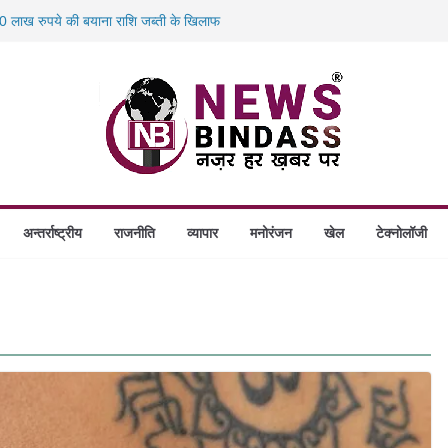
 का बड़ा एक्शन: 13 म्यूल बैंक खाताधारक गिरफ्तार
 लाख रुपये की बयाना राशि जब्ती के खिलाफ
स में डकैती की साजिश नाकाम, दिल्ली-बिहार
होंगे स्थापित, हर विकासखंड के 10 उत्कृष्ट गोठानों
अन्तर्राष्ट्रीय
राजनीति
व्यापार
मनोरंजन
खेल
टेक्नोलॉजी