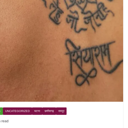
S
UNCATEGORIZED
घटना
छत्तीसगढ़
रायपुर
n read