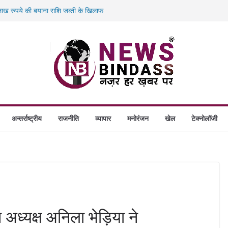
ख रुपये की बयाना राशि जब्ती के खिलाफ
ं डकैती की साजिश नाकाम, दिल्ली-बिहार
गे स्थापित, हर विकासखंड के 10 उत्कृष्ट गोठानों
बड़ा एक्शन: 13 म्यूल बैंक खाताधारक गिरफ्तार
अन्तर्राष्ट्रीय
राजनीति
व्यापार
मनोरंजन
खेल
टेक्नोलॉजी
अध्यक्ष अनिला भेड़िया ने