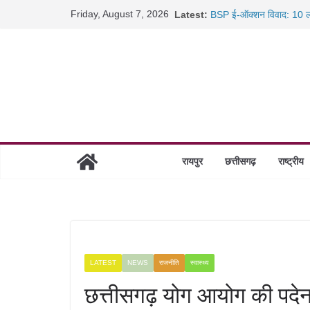
Skip
Friday, August 7, 2026
Latest:
BSP ई-ऑक्शन विवाद: 10 ला
to
रायपुर में कल्याण ज्वेलर्स मे
content
छत्तीसगढ़ में 1460 गोधाम हों
साइबर ठगी पर दुर्ग पुलिस का 
रायपुर
छत्तीसगढ़
राष्ट्रीय
LATEST
NEWS
राजनीति
स्वास्थ्य
छत्तीसगढ़ योग आयोग की पदेन 