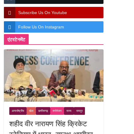
Subscribe Us On Youtube
Follow Us On Instagram
एंटरटेनमेंट
अन्तर्राष्ट्रीय
खेल
छत्तीसगढ़
मनोरंजन
राज्य
रायपुर
शहीद वीर नारायण सिंह क्रिकेट