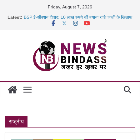
Skip
Friday, August 7, 2026
to
Latest:
BSP ई-ऑक्शन विवाद: 10 लाख रुपये की बयाना राशि जब्ती के खिलाफ
content
रायपुर में कल्याण ज्वेलर्स में डकैती की साजिश नाकाम, दिल्ली-बिहार
छत्तीसगढ़ में 1460 गोधाम होंगे स्थापित, हर विकासखंड के 10 उत्कृष्ट
गोठानों
साइबर ठगी पर दुर्ग पुलिस का बड़ा एक्शन: 13 म्यूल बैंक खाताधारक
गिरफ्तार
राष्ट्रीय