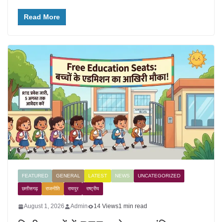
Read More
FEATURED
GENERAL
LATEST
NEWS
UNCATEGORIZED
छत्तीसगढ़
राजनीति
रायपुर
राष्ट्रीय
August 1, 2026
Admin
14 Views
1 min read