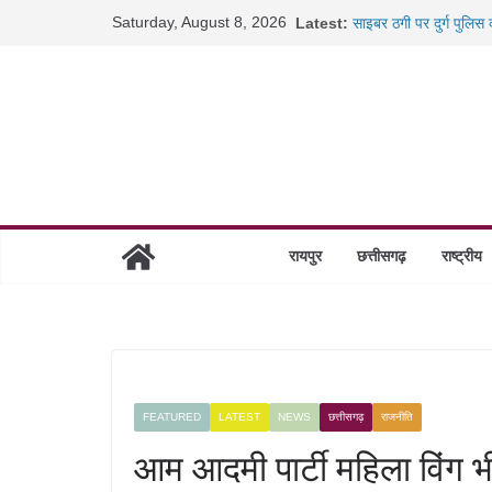
Skip
Saturday, August 8, 2026
Latest:
साइबर ठगी पर दुर्ग पुलिस
to
छत्तीसगढ़ में शिक्षकों के 
content
रायपुर में कल्याण ज्वेलर्
छत्तीसगढ़ में 1460 गोधाम 
रायपुर
छत्तीसगढ़
राष्ट्रीय
FEATURED
LATEST
NEWS
छत्तीसगढ़
राजनीति
आम आदमी पार्टी महिला विंग 