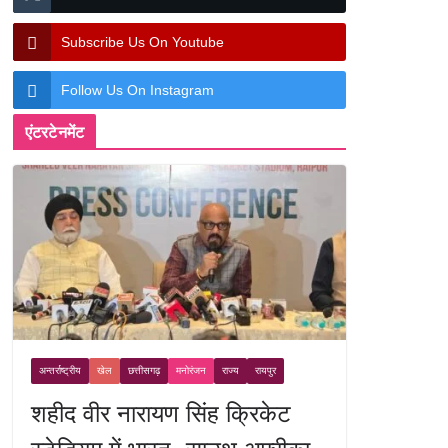
Subscribe Us On Youtube
Follow Us On Instagram
एंटरटेनमेंट
अन्तर्राष्ट्रीय
खेल
छत्तीसगढ़
मनोरंजन
राज्य
रायपुर
शहीद वीर नारायण सिंह क्रिकेट