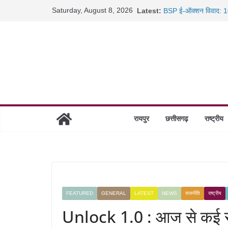
Skip
Saturday, August 8, 2026
Latest:
BSP ई-ऑक्शन विवाद: 10
to
रायपुर में कल्याण ज्वेलर्
content
छत्तीसगढ़ में 1460 गोधाम 
साइबर ठगी पर दुर्ग पुलिस
रायपुर
छत्तीसगढ़
राष्ट्रीय
FEATURED
GENERAL
LATEST
NEWS
राजनीति
राष्ट्रीय
Unlock 1.0 : आज से कई राज्यो