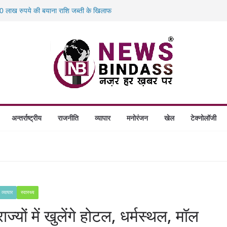
 लाख रुपये की बयाना राशि जब्ती के खिलाफ
स में डकैती की साजिश नाकाम, दिल्ली-बिहार
होंगे स्थापित, हर विकासखंड के 10 उत्कृष्ट गोठानों
 का बड़ा एक्शन: 13 म्यूल बैंक खाताधारक गिरफ्तार
अन्तर्राष्ट्रीय
राजनीति
व्यापार
मनोरंजन
खेल
टेक्नोलॉजी
व्यापार
स्वास्थ्य
ं में खुलेंगे होटल, धर्मस्‍थल, मॉल