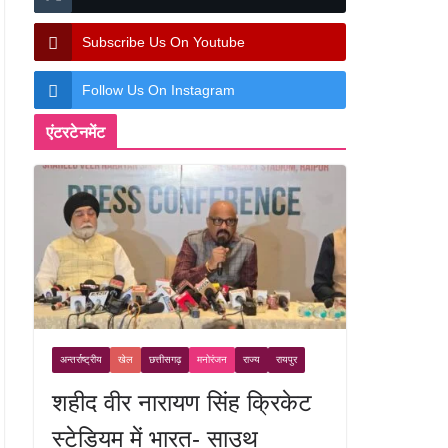
Subscribe Us On Youtube
Follow Us On Instagram
एंटरटेनमेंट
अन्तर्राष्ट्रीय
खेल
छत्तीसगढ़
मनोरंजन
राज्य
रायपुर
शहीद वीर नारायण सिंह क्रिकेट
स्टेडियम में भारत- साउथ