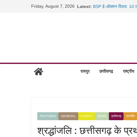
Skip
Friday, August 7, 2026
Latest:
BSP ई-ऑक्शन विवाद: 10 ला
to
रायपुर में कल्याण ज्वेलर्स मे
content
छत्तीसगढ़ में 1460 गोधाम हों
साइबर ठगी पर दुर्ग पुलिस का 
रायपुर
छत्तीसगढ़
राष्ट्रीय
FEATURED
GENERAL
LATEST
NEWS
छत्तीसगढ़
राजनीति
श्रद्धांजलि : छत्तीसगढ़ के 