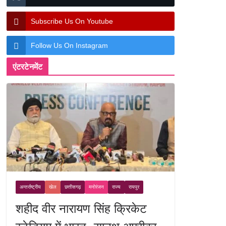
Subscribe Us On Youtube
Follow Us On Instagram
एंटरटेनमेंट
अन्तर्राष्ट्रीय
खेल
छत्तीसगढ़
मनोरंजन
राज्य
रायपुर
शहीद वीर नारायण सिंह क्रिकेट