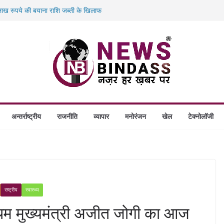
ख रुपये की बयाना राशि जब्ती के खिलाफ
ं डकैती की साजिश नाकाम, दिल्ली-बिहार
गे स्थापित, हर विकासखंड के 10 उत्कृष्ट गोठानों
बड़ा एक्शन: 13 म्यूल बैंक खाताधारक गिरफ्तार
अन्तर्राष्ट्रीय
राजनीति
व्यापार
मनोरंजन
खेल
टेक्नोलॉजी
राष्ट्रीय
स्वास्थ्य
प्रथम मुख्यमंत्री अजीत जोगी का आज