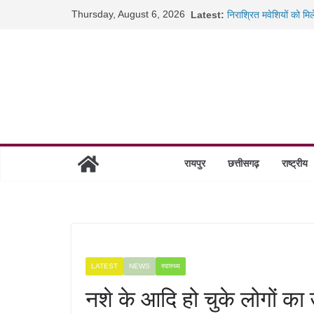
Skip
Thursday, August 6, 2026
Latest:
निराश्रित मवेशियों को मि
to
20 लाख के कर्ज ने बनाया
कैबिनेट के बड़े फैसले: 5
content
जब डीजी जेल बने शिक्षक:
रायपुर स्टेशन पर 500 क
रायपुर
छत्तीसगढ़
राष्ट्रीय
LATEST
NEWS
स्वास्थ्य
नशे के आदि हो चुके लोगों का 