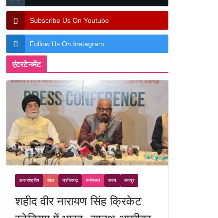
Subscribe Us On Youtube
Follow Us On Instagram
एंटरटेनमेंट
अन्तर्राष्ट्रीय
खेल
छत्तीसगढ़
मनोरंजन
राज्य
रायपुर
शहीद वीर नारायण सिंह क्रिकेट