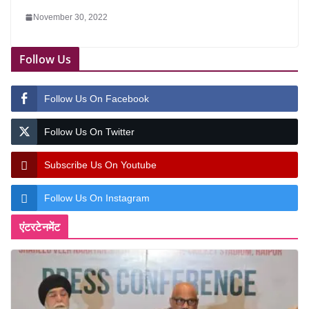
November 30, 2022
Follow Us
Follow Us On Facebook
Follow Us On Twitter
Subscribe Us On Youtube
Follow Us On Instagram
एंटरटेनमेंट