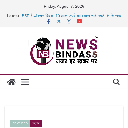
Skip
Friday, August 7, 2026
to
Latest:
BSP ई-ऑक्शन विवाद: 10 लाख रुपये की बयाना राशि जब्ती के खिलाफ
content
रायपुर में कल्याण ज्वेलर्स में डकैती की साजिश नाकाम, दिल्ली-बिहार
छत्तीसगढ़ में 1460 गोधाम होंगे स्थापित, हर विकासखंड के 10 उत्कृष्ट
गोठानों
साइबर ठगी पर दुर्ग पुलिस का बड़ा एक्शन: 13 म्यूल बैंक खाताधारक
गिरफ्तार
FEATURED
राष्ट्रीय