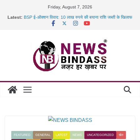
Skip
Friday, August 7, 2026
to
Latest:
BSP ई-ऑक्शन विवाद: 10 लाख रुपये की बयाना राशि जब्ती के खिलाफ
content
रायपुर में कल्याण ज्वेलर्स में डकैती की साजिश नाकाम, दिल्ली-बिहार
छत्तीसगढ़ में 1460 गोधाम होंगे स्थापित, हर विकासखंड के 10 उत्कृष्ट
गोठानों
साइबर ठगी पर दुर्ग पुलिस का बड़ा एक्शन: 13 म्यूल बैंक खाताधारक
गिरफ्तार
FEATURED
GENERAL
LATEST
NEWS
UNCATEGORIZED
खेल