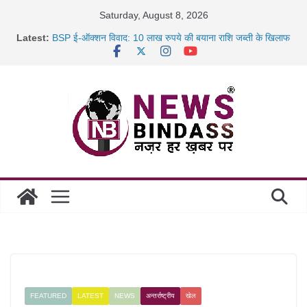
Skip
Saturday, August 8, 2026
to
Latest:
BSP ई-ऑक्शन विवाद: 10 लाख रुपये की बयाना राशि जब्ती के खिलाफ
content
रायपुर में कल्याण ज्वेलर्स में डकैती की साजिश नाकाम, दिल्ली-बिहार
छत्तीसगढ़ में 1460 गोधाम होंगे स्थापित, हर विकासखंड के 10 उत्कृष्ट
गोठानों
साइबर ठगी पर दुर्ग पुलिस का बड़ा एक्शन: 13 म्यूल बैंक खाताधारक
गिरफ्तार
FEATURED
LATEST
NEWS
अन्तर्राष्ट्रीय
खेल