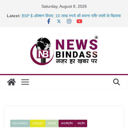
Skip
Saturday, August 8, 2026
to
Latest:
BSP ई-ऑक्शन विवाद: 10 लाख रुपये की बयाना राशि जब्ती के खिलाफ
content
रायपुर में कल्याण ज्वेलर्स में डकैती की साजिश नाकाम, दिल्ली-बिहार
छत्तीसगढ़ में 1460 गोधाम होंगे स्थापित, हर विकासखंड के 10 उत्कृष्ट
गोठानों
साइबर ठगी पर दुर्ग पुलिस का बड़ा एक्शन: 13 म्यूल बैंक खाताधारक
गिरफ्तार
FEATURED
LATEST
NEWS
अन्तर्राष्ट्रीय
राष्ट्रीय