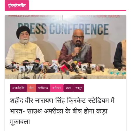
एंटरटेनमेंट
अन्तर्राष्ट्रीय
खेल
छत्तीसगढ़
मनोरंजन
राज्य
रायपुर
शहीद वीर नारायण सिंह क्रिकेट स्टेडियम में
भारत- साउथ अफ़्रीका के बीच होगा कड़ा
मुक़ाबला