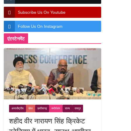
Subscribe Us On Youtube
Follow Us On Instagram
एंटरटेनमेंट
अन्तर्राष्ट्रीय
खेल
छत्तीसगढ़
मनोरंजन
राज्य
रायपुर
शहीद वीर नारायण सिंह क्रिकेट