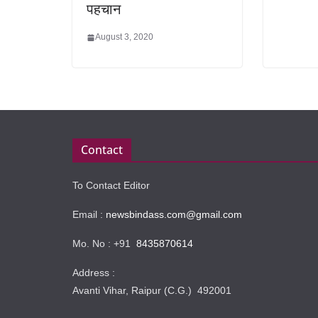
पहचान
August 3, 2020
Contact
To Contact Editor
Email :
newsbindass.com@gmail.com
Mo. No : +91
8435870614
Address :
Avanti Vihar, Raipur (C.G.) 492001