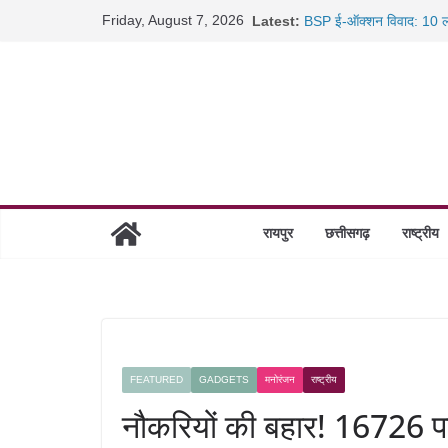
Skip
Friday, August 7, 2026
Latest:
BSP ई-ऑक्शन विवाद: 10 ला
to
रायपुर में कल्याण ज्वेलर्स मे
content
छत्तीसगढ़ में 1460 गोधाम हों
साइबर ठगी पर दुर्ग पुलिस का 
रायपुर
छत्तीसगढ़
राष्ट्रीय
FEATURED
GADGETS
मनोरंजन
राष्ट्रीय
नौकरियों की बहार! 16726 पद