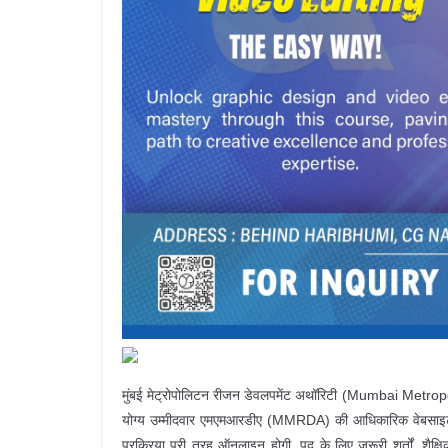
मुंबई मेट्रोपोलिटन रीजन डेवलपमेंट अथॉरिटी (Mumbai Metrop
योग्य उम्मीदवार एमएमआरडीए (MMRDA) की आधिकारिक वेबसा
प्रक्रिया पूरी तरह ऑनलाइन होगी. पद के लिए जरूरी शर्तों, शै