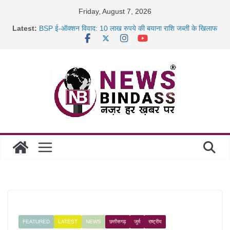
Skip
Friday, August 7, 2026
to
Latest:
BSP ई-ऑक्शन विवाद: 10 लाख रुपये की बयाना राशि जब्ती के खिलाफ
content
रायपुर में कल्याण ज्वेलर्स में डकैती की साजिश नाकाम, दिल्ली-बिहार
छत्तीसगढ़ में 1460 गोधाम होंगे स्थापित, हर विकासखंड के 10 उत्कृष्ट
गोठानों
साइबर ठगी पर दुर्ग पुलिस का बड़ा एक्शन: 13 म्यूल बैंक खाताधारक
गिरफ्तार
FEATURED
LATEST
NEWS
छत्तीसगढ़
जुर्म
राष्ट्रीय