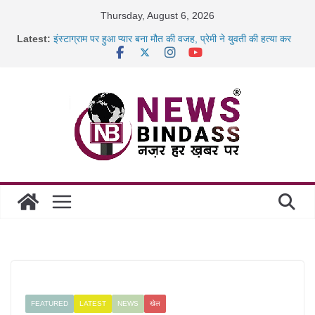
Skip
Thursday, August 6, 2026
to
Latest:
इंस्टाग्राम पर हुआ प्यार बना मौत की वजह, प्रेमी ने युवती की हत्या कर
content
शव
कैबिनेट के बड़े फैसले: 500 करोड़ के ‘छत्तीसगढ़ AI मिशन’ को मंजूरी,
जब डीजी जेल बने शिक्षक: बंदियों को पढ़ाई अंग्रेजी, दिए रोजगार और
नई
रायपुर स्टेशन पर 500 किलो पनीर की खेप जब्त, अमरकंटक एक्सप्रेस
से
निराश्रित मवेशियों को मिलेगा आश्रय, प्रदेश में बनेंगे 1460 गौधाम
FEATURED
LATEST
NEWS
खेल