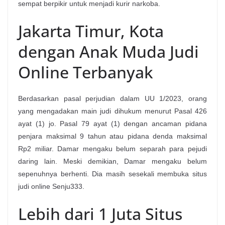
sempat berpikir untuk menjadi kurir narkoba.
Jakarta Timur, Kota
dengan Anak Muda Judi
Online Terbanyak
Berdasarkan pasal perjudian dalam UU 1/2023, orang
yang mengadakan main judi dihukum menurut Pasal 426
ayat (1) jo. Pasal 79 ayat (1) dengan ancaman pidana
penjara maksimal 9 tahun atau pidana denda maksimal
Rp2 miliar. Damar mengaku belum separah para pejudi
daring lain. Meski demikian, Damar mengaku belum
sepenuhnya berhenti. Dia masih sesekali membuka situs
judi online Senju333.
Lebih dari 1 Juta Situs