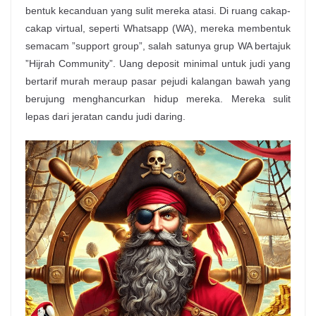
bentuk kecanduan yang sulit mereka atasi. Di ruang cakap-
cakap virtual, seperti Whatsapp (WA), mereka membentuk
semacam ”support group”, salah satunya grup WA bertajuk
”Hijrah Community”. Uang deposit minimal untuk judi yang
bertarif murah meraup pasar pejudi kalangan bawah yang
berujung menghancurkan hidup mereka. Mereka sulit
lepas dari jeratan candu judi daring.