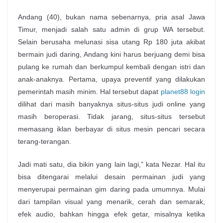
Andang (40), bukan nama sebenarnya, pria asal Jawa
Timur, menjadi salah satu admin di grup WA tersebut.
Selain berusaha melunasi sisa utang Rp 180 juta akibat
bermain judi daring, Andang kini harus berjuang demi bisa
pulang ke rumah dan berkumpul kembali dengan istri dan
anak-anaknya. Pertama, upaya preventif yang dilakukan
pemerintah masih minim. Hal tersebut dapat
planet88 login
dilihat dari masih banyaknya situs-situs judi online yang
masih beroperasi. Tidak jarang, situs-situs tersebut
memasang iklan berbayar di situs mesin pencari secara
terang-terangan.
Jadi mati satu, dia bikin yang lain lagi,” kata Nezar. Hal itu
bisa ditengarai melalui desain permainan judi yang
menyerupai permainan gim daring pada umumnya. Mulai
dari tampilan visual yang menarik, cerah dan semarak,
efek audio, bahkan hingga efek getar, misalnya ketika