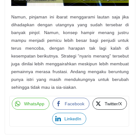
Namun, pinjaman ini ibarat menggarami lautan saja jika
dihadapkan dengan utangnya yang sudah tersebar di
banyak pinjol. Namun, konsep hampir menang justru
mampu menjadi pemicu lebih besar bagi penjudi untuk
terus mencoba, dengan harapan tak lagi kalah di
kesempatan berikutnya. Strategi “nyaris menang” tersebut
juga dinilai lebih menggairahkan meskipun lebih membuat
pemainnya merasa frustasi. Andang mengaku beruntung
punya istri yang masih mendukungnya untuk berubah
sehingga tidak mau ia sia-siakan.
WhatsApp
Facebook
Twitter/X
LinkedIn