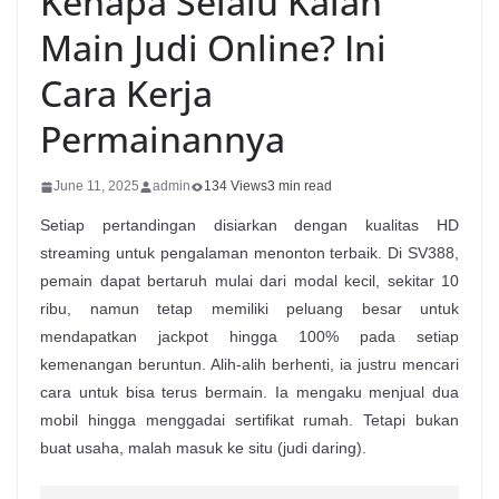
Kenapa Selalu Kalah
Main Judi Online? Ini
Cara Kerja
Permainannya
June 11, 2025
admin
134 Views
3 min read
Setiap pertandingan disiarkan dengan kualitas HD
streaming untuk pengalaman menonton terbaik. Di SV388,
pemain dapat bertaruh mulai dari modal kecil, sekitar 10
ribu, namun tetap memiliki peluang besar untuk
mendapatkan jackpot hingga 100% pada setiap
kemenangan beruntun. Alih-alih berhenti, ia justru mencari
cara untuk bisa terus bermain. Ia mengaku menjual dua
mobil hingga menggadai sertifikat rumah. Tetapi bukan
buat usaha, malah masuk ke situ (judi daring).