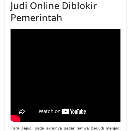
Judi Online Diblokir
Pemerintah
Para pejudi pada akhirnya sadar bahwa berjudi menjadi