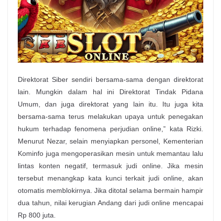
Direktorat Siber sendiri bersama-sama dengan direktorat
lain. Mungkin dalam hal ini Direktorat Tindak Pidana
Umum, dan juga direktorat yang lain itu. Itu juga kita
bersama-sama terus melakukan upaya untuk penegakan
hukum terhadap fenomena perjudian online,” kata Rizki.
Menurut Nezar, selain menyiapkan personel, Kementerian
Kominfo juga mengoperasikan mesin untuk memantau lalu
lintas konten negatif, termasuk judi online. Jika mesin
tersebut menangkap kata kunci terkait judi online, akan
otomatis memblokirnya. Jika ditotal selama bermain hampir
dua tahun, nilai kerugian Andang dari judi online mencapai
Rp 800 juta.