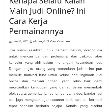
Kenapa Selalu Kalah
Main Judi Online? Ini
Cara Kerja
Permainannya
June 8, 2025
admin
163 Views
5 min read
Jika suami kesulitan untuk berhenti berjudi, dorong dia
untuk mencari bantuan profesional dari psikolog atau
konselor yang ahli dalam menangani kecanduan judi.
Dengan begitu, orang yang kecanduan judi online pun
memiliki motivasi kuat untuk keluar dari lingkaran judi
online dan menjadi pribadi yang lebih baik demi
mewujudkan kehidupan yang damai. Selain menambah
efek suara, gemerlap lampu-lampu, dan video, bandar judi
slot juga mengatur agar susunan baris taruhan berhenti
tepat sebelum berbaris sejajar. Kondisi yang disebut