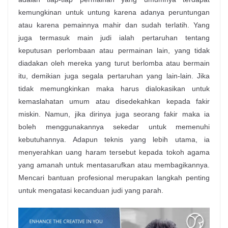
kemungkinan untuk untung karena adanya peruntungan
atau karena pemainnya mahir dan sudah terlatih. Yang
juga termasuk main judi ialah pertaruhan tentang
keputusan perlombaan atau permainan lain, yang tidak
diadakan oleh mereka yang turut berlomba atau bermain
itu, demikian juga segala pertaruhan yang lain-lain. Jika
tidak memungkinkan maka harus dialokasikan untuk
kemaslahatan umum atau disedekahkan kepada fakir
miskin. Namun, jika dirinya juga seorang fakir maka ia
boleh menggunakannya sekedar untuk memenuhi
kebutuhannya. Adapun teknis yang lebih utama, ia
menyerahkan uang haram tersebut kepada tokoh agama
yang amanah untuk mentasarufkan atau membagikannya.
Mencari bantuan profesional merupakan langkah penting
untuk mengatasi kecanduan judi yang parah.