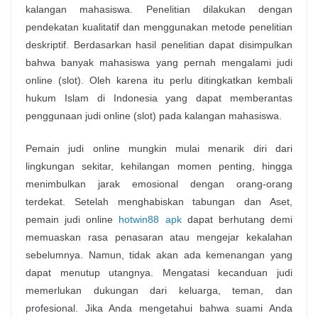
kalangan mahasiswa. Penelitian dilakukan dengan
pendekatan kualitatif dan menggunakan metode penelitian
deskriptif. Berdasarkan hasil penelitian dapat disimpulkan
bahwa banyak mahasiswa yang pernah mengalami judi
online (slot). Oleh karena itu perlu ditingkatkan kembali
hukum Islam di Indonesia yang dapat memberantas
penggunaan judi online (slot) pada kalangan mahasiswa.
Pemain judi online mungkin mulai menarik diri dari
lingkungan sekitar, kehilangan momen penting, hingga
menimbulkan jarak emosional dengan orang-orang
terdekat. Setelah menghabiskan tabungan dan Aset,
pemain judi online
hotwin88 apk
dapat berhutang demi
memuaskan rasa penasaran atau mengejar kekalahan
sebelumnya. Namun, tidak akan ada kemenangan yang
dapat menutup utangnya. Mengatasi kecanduan judi
memerlukan dukungan dari keluarga, teman, dan
profesional. Jika Anda mengetahui bahwa suami Anda