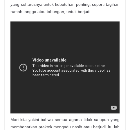
yang seharusnya untuk kebutuhan penting, seperti tagihan
rumah tangga atau tabungan, untuk berjudi.
Mari kita yakini bahwa semua agama tidak satupun yang
membenarkan praktek mengadu nasib atau berjudi. Itu lah