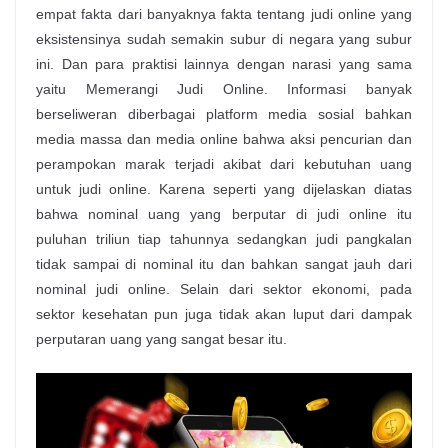
empat fakta dari banyaknya fakta tentang judi online yang
eksistensinya sudah semakin subur di negara yang subur
ini. Dan para praktisi lainnya dengan narasi yang sama
yaitu Memerangi Judi Online. Informasi banyak
berseliweran diberbagai platform media sosial bahkan
media massa dan media online bahwa aksi pencurian dan
perampokan marak terjadi akibat dari kebutuhan uang
untuk judi online. Karena seperti yang dijelaskan diatas
bahwa nominal uang yang berputar di judi online itu
puluhan triliun tiap tahunnya sedangkan judi pangkalan
tidak sampai di nominal itu dan bahkan sangat jauh dari
nominal judi online. Selain dari sektor ekonomi, pada
sektor kesehatan pun juga tidak akan luput dari dampak
perputaran uang yang sangat besar itu.