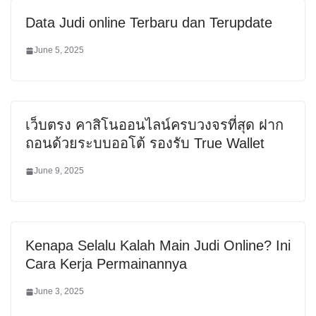
Data Judi online Terbaru dan Terupdate
June 5, 2025
เว็บตรง คาสิโนออนไลน์ครบวงจรที่สุด ฝาก
ถอนด้วยระบบออโต้ รองรับ True Wallet
June 9, 2025
Kenapa Selalu Kalah Main Judi Online? Ini
Cara Kerja Permainannya
June 3, 2025