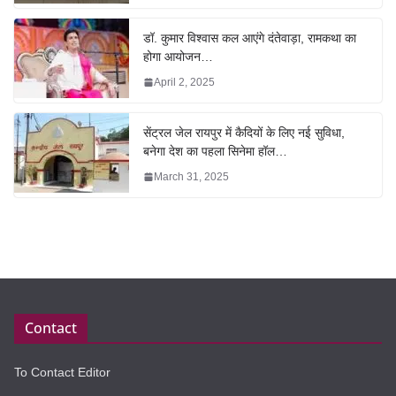
डॉ. कुमार विश्वास कल आएंगे दंतेवाड़ा, रामकथा का
होगा आयोजन…
April 2, 2025
सेंट्रल जेल रायपुर में कैदियों के लिए नई सुविधा,
बनेगा देश का पहला सिनेमा हॉल…
March 31, 2025
Contact
To Contact Editor