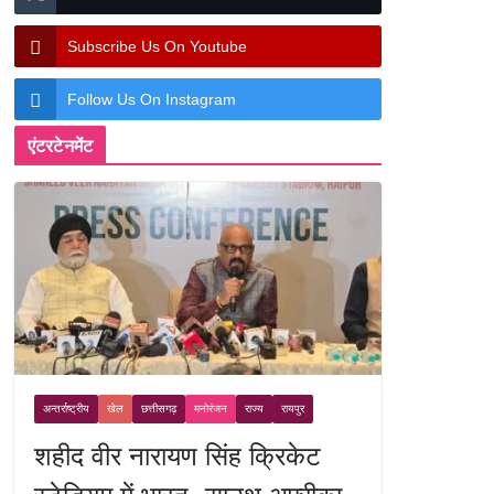
Subscribe Us On Youtube
Follow Us On Instagram
एंटरटेनमेंट
अन्तर्राष्ट्रीय
खेल
छत्तीसगढ़
मनोरंजन
राज्य
रायपुर
शहीद वीर नारायण सिंह क्रिकेट