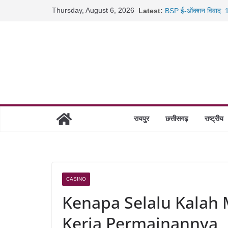
Skip
Thursday, August 6, 2026
Latest:
BSP ई-ऑक्शन विवाद: 10
to
रायपुर में कल्याण ज्वेलर्
content
छत्तीसगढ़ में 1460 गोधाम
साइबर ठगी पर दुर्ग पुलिस
रायपुर
छत्तीसगढ़
राष्ट्रीय
CASINO
Kenapa Selalu Kalah M
Kerja Permainannya