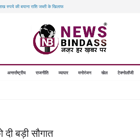
ख रुपये की बयाना राशि जब्ती के खिलाफ
ं डकैती की साजिश नाकाम, दिल्ली-बिहार
गे स्थापित, हर विकासखंड के 10 उत्कृष्ट गोठानों
बड़ा एक्शन: 13 म्यूल बैंक खाताधारक गिरफ्तार
अन्तर्राष्ट्रीय
राजनीति
व्यापार
मनोरंजन
खेल
टेक्नोलॉजी
ो दी बड़ी सौगात