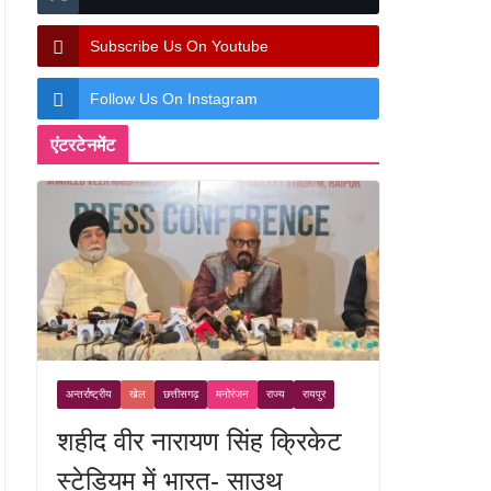
Subscribe Us On Youtube
Follow Us On Instagram
एंटरटेनमेंट
अन्तर्राष्ट्रीय
खेल
छत्तीसगढ़
मनोरंजन
राज्य
रायपुर
शहीद वीर नारायण सिंह क्रिकेट
स्टेडियम में भारत- साउथ