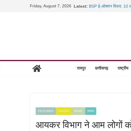
Skip
Friday, August 7, 2026
Latest:
BSP ई-ऑक्शन विवाद: 10 ला
to
रायपुर में कल्याण ज्वेलर्स मे
content
छत्तीसगढ़ में 1460 गोधाम हों
साइबर ठगी पर दुर्ग पुलिस का 
रायपुर
छत्तीसगढ़
राष्ट्रीय
FEATURED
LATEST
NEWS
व्यापार
आयकर विभाग ने आम लोगों क