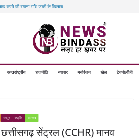
ख रुपये की बयाना राशि जब्ती के खिलाफ
ं डकैती की साजिश नाकाम, दिल्ली-बिहार
गे स्थापित, हर विकासखंड के 10 उत्कृष्ट गोठानों
बड़ा एक्शन: 13 म्यूल बैंक खाताधारक गिरफ्तार
अन्तर्राष्ट्रीय
राजनीति
व्यापार
मनोरंजन
खेल
टेक्नोलॉजी
रायपुर
राष्ट्रीय
स्वास्थ्य
छत्तीसगढ़ सेंट्रल (CCHR) मानव