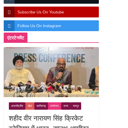
Subscribe Us On Youtube
Follow Us On Instagram
एंटरटेनमेंट
अन्तर्राष्ट्रीय
खेल
छत्तीसगढ़
मनोरंजन
राज्य
रायपुर
शहीद वीर नारायण सिंह क्रिकेट