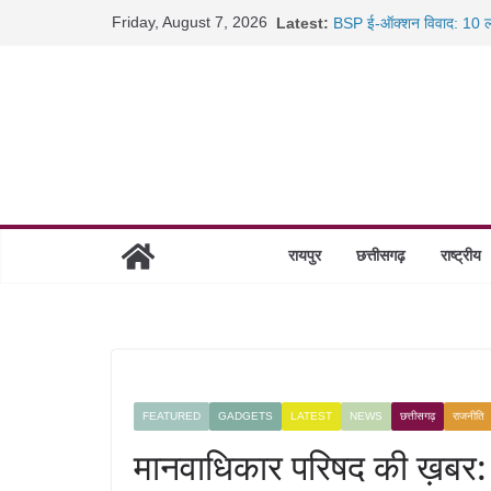
Skip
Friday, August 7, 2026
Latest:
BSP ई-ऑक्शन विवाद: 10 ला
to
रायपुर में कल्याण ज्वेलर्स मे
content
छत्तीसगढ़ में 1460 गोधाम हों
साइबर ठगी पर दुर्ग पुलिस का 
रायपुर
छत्तीसगढ़
राष्ट्रीय
FEATURED
GADGETS
LATEST
NEWS
छत्तीसगढ़
राजनीति
मानवाधिकार परिषद की ख़बर: 