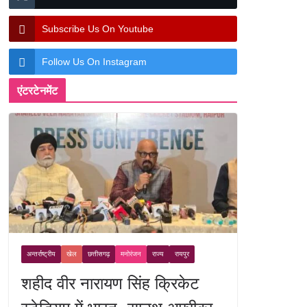
Subscribe Us On Youtube
Follow Us On Instagram
एंटरटेनमेंट
अन्तर्राष्ट्रीय
खेल
छत्तीसगढ़
मनोरंजन
राज्य
रायपुर
शहीद वीर नारायण सिंह क्रिकेट