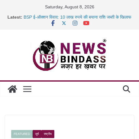
Skip
Saturday, August 8, 2026
to
Latest:
BSP ई-ऑक्शन विवाद: 10 लाख रुपये की बयाना राशि जब्ती के खिलाफ
content
रायपुर में कल्याण ज्वेलर्स में डकैती की साजिश नाकाम, दिल्ली-बिहार
छत्तीसगढ़ में 1460 गोधाम होंगे स्थापित, हर विकासखंड के 10 उत्कृष्ट
गोठानों
साइबर ठगी पर दुर्ग पुलिस का बड़ा एक्शन: 13 म्यूल बैंक खाताधारक
गिरफ्तार
FEATURED
जुर्म
राष्ट्रीय