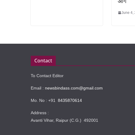
आगे
June 4,
Contact
To Contact Editor
Email :
newsbindass.com@gmail.com
Mo. No : +91
8435870614
Address :
Avanti Vihar, Raipur (C.G.) 492001