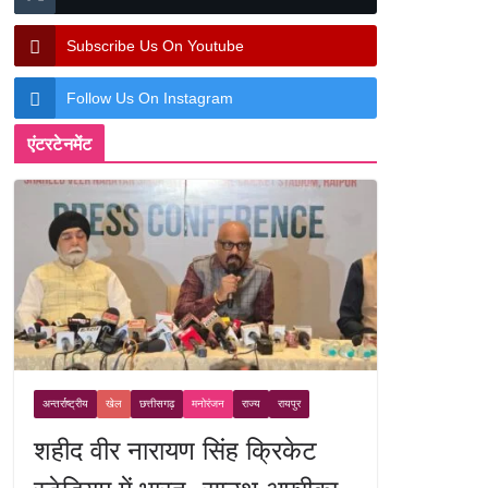
Subscribe Us On Youtube
Follow Us On Instagram
एंटरटेनमेंट
अन्तर्राष्ट्रीय
खेल
छत्तीसगढ़
मनोरंजन
राज्य
रायपुर
शहीद वीर नारायण सिंह क्रिकेट