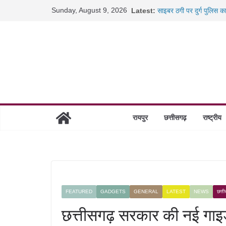
Skip
Sunday, August 9, 2026
Latest:
साइबर ठगी पर दुर्ग पुलिस क
to
छत्तीसगढ़ में शिक्षकों के तब
content
रायपुर में कल्याण ज्वेलर्स 
छत्तीसगढ़ में 1460 गोधाम हो
रायपुर
छत्तीसगढ़
राष्ट्रीय
FEATURED
GADGETS
GENERAL
LATEST
NEWS
छत्त
छत्तीसगढ़ सरकार की नई गाइडला