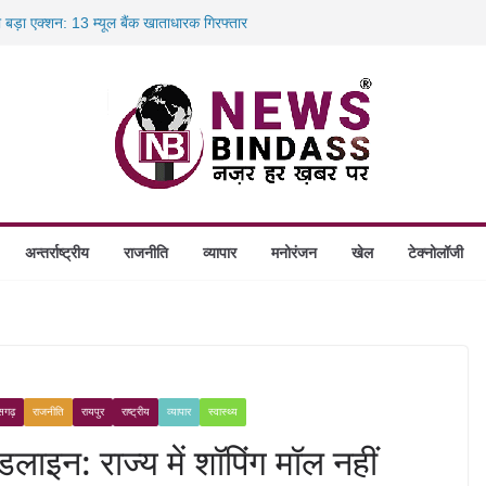
ा बड़ा एक्शन: 13 म्यूल बैंक खाताधारक गिरफ्तार
ादले की प्रक्रिया पूरी, करीब 700 शिक्षकों को मिली
में डकैती की साजिश नाकाम, दिल्ली-बिहार
ंगे स्थापित, हर विकासखंड के 10 उत्कृष्ट गोठानों
अन्तर्राष्ट्रीय
राजनीति
व्यापार
मनोरंजन
खेल
टेक्नोलॉजी
ीसगढ़
राजनीति
रायपुर
राष्ट्रीय
व्यापार
स्वास्थ्य
इन: राज्य में शॉपिंग मॉल नहीं