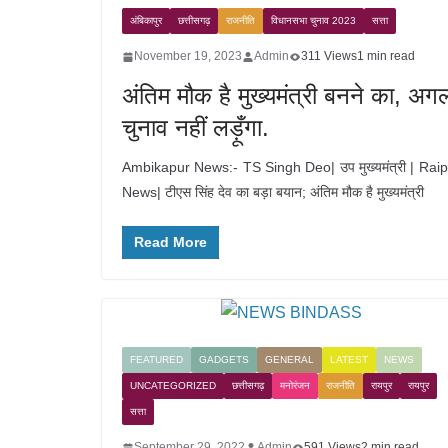
अंबिकापुर
छत्तीसगढ़
राजनीति
विधानसभा चुनाव 2023
सत्ता
November 19, 2023
Admin
311 Views
1 min read
अंतिम मौक है मुख्यमंत्री बनने का, अग
चुनाव नहीं लड़ूँगा.
Ambikapur News:- TS Singh Deo| उप मुख्यमंत्री | Raip
News| टीएस सिंह देव का बड़ा बयान; अंतिम मौक है मुख्यमंत्री
Read More
FEATURED
GADGETS
GENERAL
LATEST
NEWS
UNCATEGORIZED
छत्तीसगढ़
मनोरंजन
राजनीति
रायपुर
रायपुर
सत्ता
September 29, 2022
Admin
591 Views
2 min read