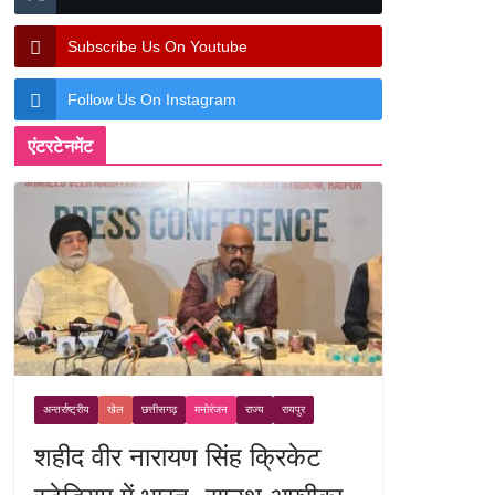
Subscribe Us On Youtube
Follow Us On Instagram
एंटरटेनमेंट
अन्तर्राष्ट्रीय
खेल
छत्तीसगढ़
मनोरंजन
राज्य
रायपुर
शहीद वीर नारायण सिंह क्रिकेट