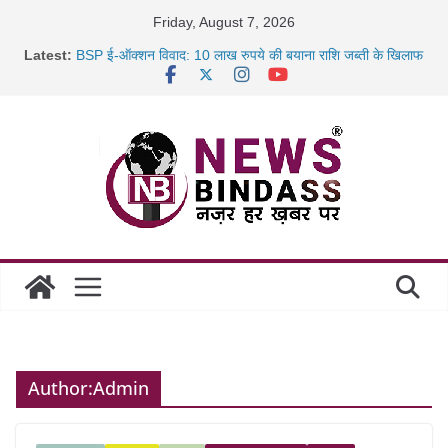
Skip
Friday, August 7, 2026
to
Latest:
BSP ई-ऑक्शन विवाद: 10 लाख रुपये की बयाना राशि जब्ती के खिलाफ
content
रायपुर में कल्याण ज्वेलर्स में डकैती की साजिश नाकाम, दिल्ली-बिहार
छत्तीसगढ़ में 1460 गोधाम होंगे स्थापित, हर विकासखंड के 10 उत्कृष्ट
गोठानों
साइबर ठगी पर दुर्ग पुलिस का बड़ा एक्शन: 13 म्यूल बैंक खाताधारक
गिरफ्तार
Author:
Admin