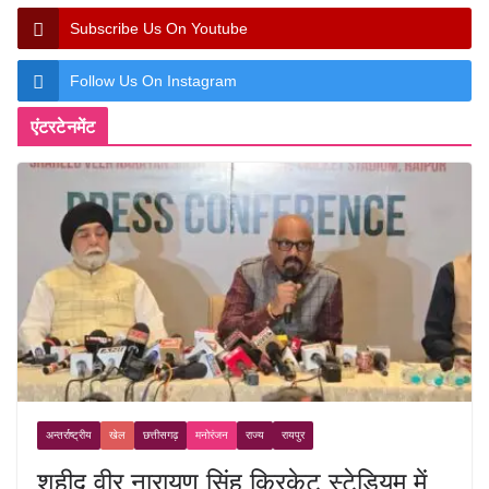
Subscribe Us On Youtube
Follow Us On Instagram
एंटरटेनमेंट
अन्तर्राष्ट्रीय
खेल
छत्तीसगढ़
मनोरंजन
राज्य
रायपुर
शहीद वीर नारायण सिंह क्रिकेट स्टेडियम में