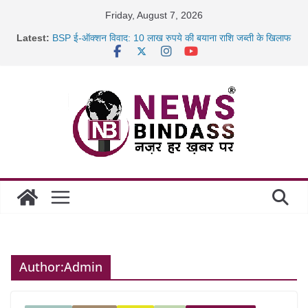
Skip
Friday, August 7, 2026
to
Latest:
BSP ई-ऑक्शन विवाद: 10 लाख रुपये की बयाना राशि जब्ती के खिलाफ
content
रायपुर में कल्याण ज्वेलर्स में डकैती की साजिश नाकाम, दिल्ली-बिहार
छत्तीसगढ़ में 1460 गोधाम होंगे स्थापित, हर विकासखंड के 10 उत्कृष्ट
गोठानों
साइबर ठगी पर दुर्ग पुलिस का बड़ा एक्शन: 13 म्यूल बैंक खाताधारक
गिरफ्तार
Author:
Admin