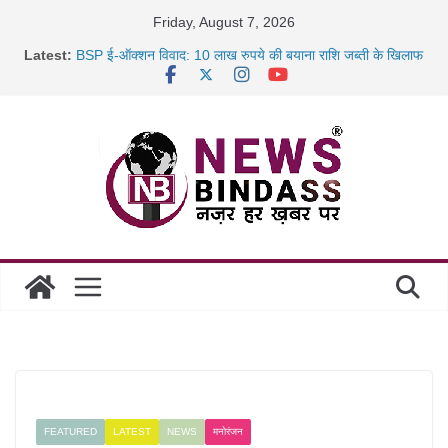
Skip
Friday, August 7, 2026
to
साइबर ठगी पर दुर्ग पुलिस का बड़ा एक्शन: 13 म्यूल बैंक खाताधारक
Latest:
गिरफ्तार
content
BSP ई-ऑक्शन विवाद: 10 लाख रुपये की बयाना राशि जब्ती के खिलाफ
रायपुर में कल्याण ज्वेलर्स में डकैती की साजिश नाकाम, दिल्ली-बिहार
छत्तीसगढ़ में 1460 गोधाम होंगे स्थापित, हर विकासखंड के 10 उत्कृष्ट
गोठानों
FEATURED
LATEST
NEWS
मनोरंजन