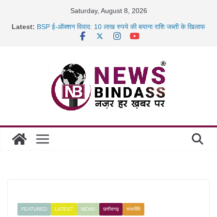
Skip
Saturday, August 8, 2026
साइबर ठगी पर दुर्ग पुलिस का बड़ा एक्शन: 13 म्यूल बैंक खाताधारक
to
Latest:
गिरफ्तार
content
BSP ई-ऑक्शन विवाद: 10 लाख रुपये की बयाना राशि जब्ती के खिलाफ
रायपुर में कल्याण ज्वेलर्स में डकैती की साजिश नाकाम, दिल्ली-बिहार
छत्तीसगढ़ में 1460 गोधाम होंगे स्थापित, हर विकासखंड के 10 उत्कृष्ट
गोठानों
FEATURED
LATEST
NEWS
छत्तीसगढ़
राजनीति