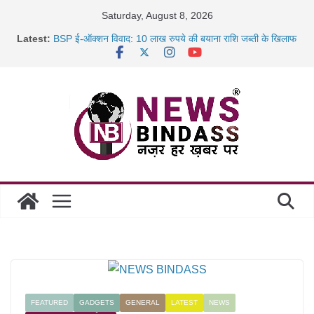
Skip
Saturday, August 8, 2026
to
Latest:
BSP ई-ऑक्शन विवाद: 10 लाख रुपये की बयाना राशि जब्ती के खिलाफ
content
रायपुर में कल्याण ज्वेलर्स में डकैती की साजिश नाकाम, दिल्ली-बिहार
छत्तीसगढ़ में 1460 गोधाम होंगे स्थापित, हर विकासखंड के 10 उत्कृष्ट
गोठानों
साइबर ठगी पर दुर्ग पुलिस का बड़ा एक्शन: 13 म्यूल बैंक खाताधारक
गिरफ्तार
FEATURED
GADGETS
GENERAL
LATEST
NEWS