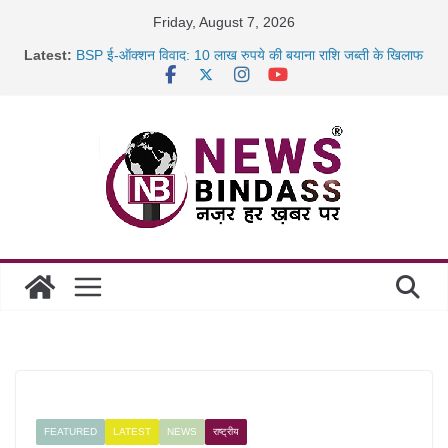
Skip
Friday, August 7, 2026
to
Latest:
BSP ई-ऑक्शन विवाद: 10 लाख रुपये की बयाना राशि जब्ती के खिलाफ
content
रायपुर में कल्याण ज्वेलर्स में डकैती की साजिश नाकाम, दिल्ली-बिहार
छत्तीसगढ़ में 1460 गोधाम होंगे स्थापित, हर विकासखंड के 10 उत्कृष्ट
गोठानों
साइबर ठगी पर दुर्ग पुलिस का बड़ा एक्शन: 13 म्यूल बैंक खाताधारक
गिरफ्तार
FEATURED
LATEST
NEWS
राष्ट्रीय