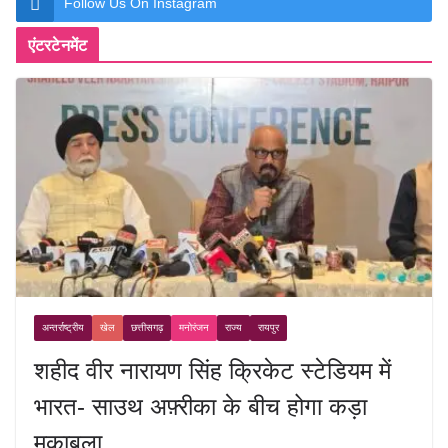
Follow Us On Instagram
एंटरटेनमेंट
अन्तर्राष्ट्रीय
खेल
छत्तीसगढ़
मनोरंजन
राज्य
रायपुर
शहीद वीर नारायण सिंह क्रिकेट स्टेडियम में
भारत- साउथ अफ़्रीका के बीच होगा कड़ा
मुक़ाबला