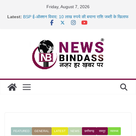
Skip
Friday, August 7, 2026
to
Latest:
BSP ई-ऑक्शन विवाद: 10 लाख रुपये की बयाना राशि जब्ती के खिलाफ
content
रायपुर में कल्याण ज्वेलर्स में डकैती की साजिश नाकाम, दिल्ली-बिहार
छत्तीसगढ़ में 1460 गोधाम होंगे स्थापित, हर विकासखंड के 10 उत्कृष्ट
गोठानों
साइबर ठगी पर दुर्ग पुलिस का बड़ा एक्शन: 13 म्यूल बैंक खाताधारक
गिरफ्तार
FEATURED
GENERAL
LATEST
NEWS
छत्तीसगढ़
रायपुर
स्वास्थ्य