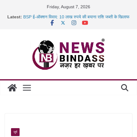
Skip
Friday, August 7, 2026
to
Latest:
BSP ई-ऑक्शन विवाद: 10 लाख रुपये की बयाना राशि जब्ती के खिलाफ
content
रायपुर में कल्याण ज्वेलर्स में डकैती की साजिश नाकाम, दिल्ली-बिहार
छत्तीसगढ़ में 1460 गोधाम होंगे स्थापित, हर विकासखंड के 10 उत्कृष्ट
गोठानों
साइबर ठगी पर दुर्ग पुलिस का बड़ा एक्शन: 13 म्यूल बैंक खाताधारक
गिरफ्तार
जुर्म