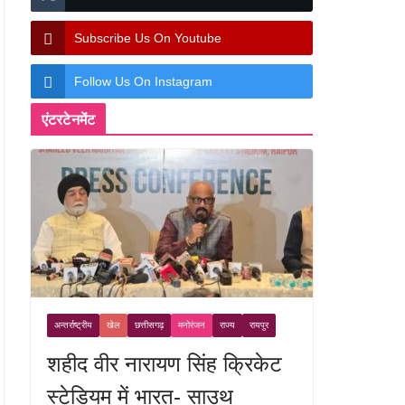
Subscribe Us On Youtube
Follow Us On Instagram
एंटरटेनमेंट
अन्तर्राष्ट्रीय
खेल
छत्तीसगढ़
मनोरंजन
राज्य
रायपुर
शहीद वीर नारायण सिंह क्रिकेट
स्टेडियम में भारत- साउथ