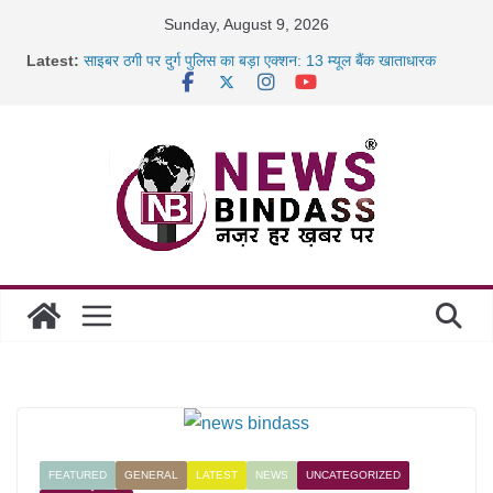
Skip
Sunday, August 9, 2026
to
Latest:
साइबर ठगी पर दुर्ग पुलिस का बड़ा एक्शन: 13 म्यूल बैंक खाताधारक
content
गिरफ्तार
छत्तीसगढ़ में शिक्षकों के तबादले की प्रक्रिया पूरी, करीब 700 शिक्षकों को
मिली
रायपुर में कल्याण ज्वेलर्स में डकैती की साजिश नाकाम, दिल्ली-बिहार
छत्तीसगढ़ में 1460 गोधाम होंगे स्थापित, हर विकासखंड के 10 उत्कृष्ट
गोठानों
FEATURED
GENERAL
LATEST
NEWS
UNCATEGORIZED