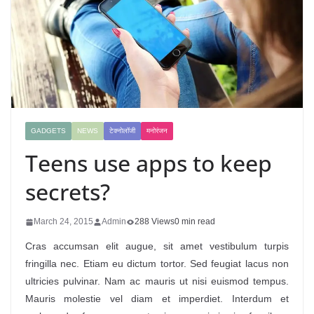
GADGETS
NEWS
टेक्नोलॉजी
मनोरंजन
Teens use apps to keep
secrets?
March 24, 2015
Admin
288 Views
0 min read
Cras accumsan elit augue, sit amet vestibulum turpis
fringilla nec. Etiam eu dictum tortor. Sed feugiat lacus non
ultricies pulvinar. Nam ac mauris ut nisi euismod tempus.
Mauris molestie vel diam et imperdiet. Interdum et